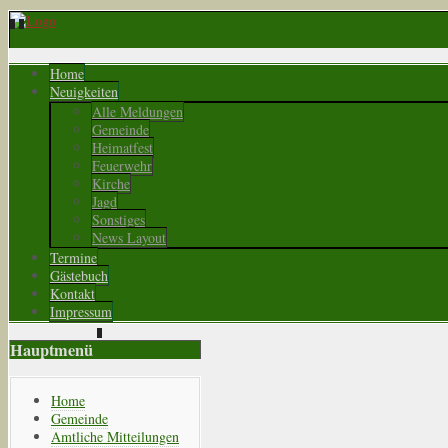
Home
Neuigkeiten
Alle Meldungen
Gemeinde
Heimatfest
Feuerwehr
Kirche
Jagd
Sonstiges
News Layout
Termine
Gästebuch
Kontakt
Impressum
Hauptmenü
Home
Gemeinde
Amtliche Mitteilungen