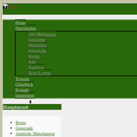
Home
Neuigkeiten
Alle Meldungen
Gemeinde
Heimatfest
Feuerwehr
Kirche
Jagd
Sonstiges
News Layout
Termine
Gästebuch
Kontakt
Impressum
Hauptmenü
Home
Gemeinde
Amtliche Mitteilungen