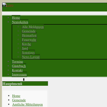
Home
Neuigkeiten
Alle Meldungen
Gemeinde
Heimatfest
Feuerwehr
Kirche
Jagd
Sonstiges
News Layout
Termine
Gästebuch
Kontakt
Impressum
Hauptmenü
Home
Gemeinde
Amtliche Mitteilungen