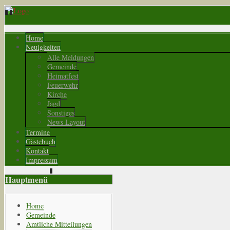
Home
Neuigkeiten
Alle Meldungen
Gemeinde
Heimatfest
Feuerwehr
Kirche
Jagd
Sonstiges
News Layout
Termine
Gästebuch
Kontakt
Impressum
Hauptmenü
Home
Gemeinde
Amtliche Mitteilungen