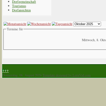
Dorfgemeinschaft
Tourismus
Dorfansichten
Termine für
Mittwoch, 8. Okt
↑↑↑
Donnerstag, 06. August 2026
Template designed by LernVid.com