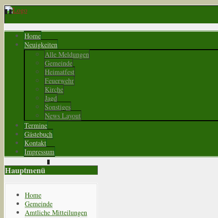
Home
Neuigkeiten
Alle Meldungen
Gemeinde
Heimatfest
Feuerwehr
Kirche
Jagd
Sonstiges
News Layout
Termine
Gästebuch
Kontakt
Impressum
Hauptmenü
Home
Gemeinde
Amtliche Mitteilungen