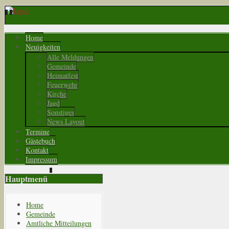
Home
Neuigkeiten
Alle Meldungen
Gemeinde
Heimatfest
Feuerwehr
Kirche
Jagd
Sonstiges
News Layout
Termine
Gästebuch
Kontakt
Impressum
Hauptmenü
Home
Gemeinde
Amtliche Mitteilungen