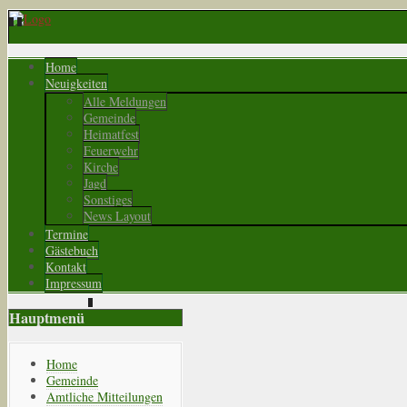
Home
Neuigkeiten
Alle Meldungen
Gemeinde
Heimatfest
Feuerwehr
Kirche
Jagd
Sonstiges
News Layout
Termine
Gästebuch
Kontakt
Impressum
Hauptmenü
Home
Gemeinde
Amtliche Mitteilungen