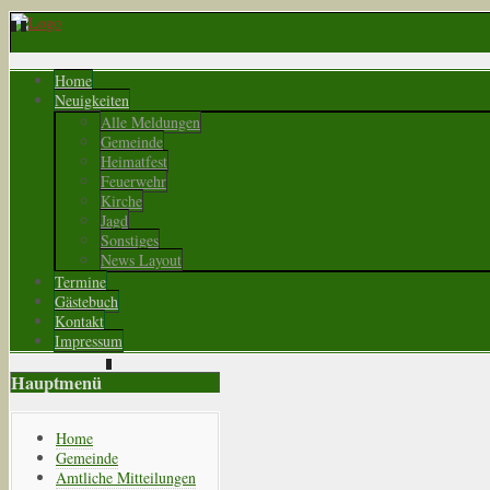
Home
Neuigkeiten
Alle Meldungen
Gemeinde
Heimatfest
Feuerwehr
Kirche
Jagd
Sonstiges
News Layout
Termine
Gästebuch
Kontakt
Impressum
Hauptmenü
Home
Gemeinde
Amtliche Mitteilungen