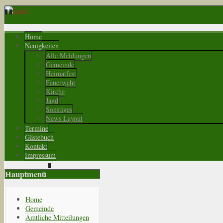
Home
Neuigkeiten
Alle Meldungen
Gemeinde
Heimatfest
Feuerwehr
Kirche
Jagd
Sonstiges
News Layout
Termine
Gästebuch
Kontakt
Impressum
Hauptmenü
Home
Gemeinde
Amtliche Mitteilungen