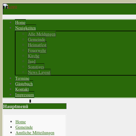
Home
Neuigkeiten
Alle Meldungen
Gemeinde
Heimatfest
Feuerwehr
Kirche
Jagd
Sonstiges
News Layout
Termine
Gästebuch
Kontakt
Impressum
Hauptmenü
Home
Gemeinde
Amtliche Mitteilungen