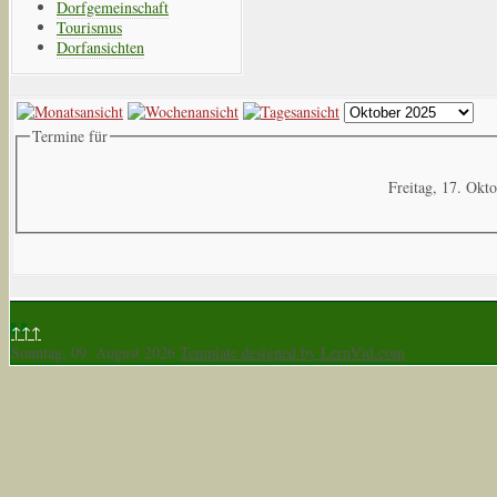
Dorfgemeinschaft
Tourismus
Dorfansichten
Termine für
Freitag, 17. Okt
↑↑↑
Sonntag, 09. August 2026
Template designed by LernVid.com