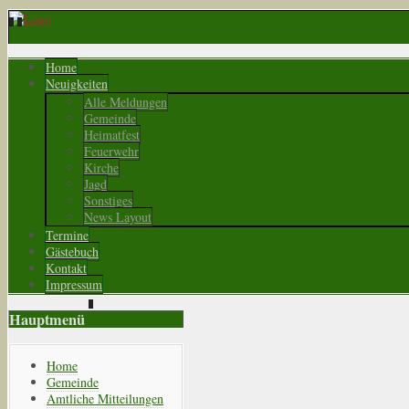
Home
Neuigkeiten
Alle Meldungen
Gemeinde
Heimatfest
Feuerwehr
Kirche
Jagd
Sonstiges
News Layout
Termine
Gästebuch
Kontakt
Impressum
Hauptmenü
Home
Gemeinde
Amtliche Mitteilungen