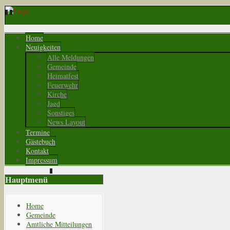
Home
Neuigkeiten
Alle Meldungen
Gemeinde
Heimatfest
Feuerwehr
Kirche
Jagd
Sonstiges
News Layout
Termine
Gästebuch
Kontakt
Impressum
Hauptmenü
Home
Gemeinde
Amtliche Mitteilungen