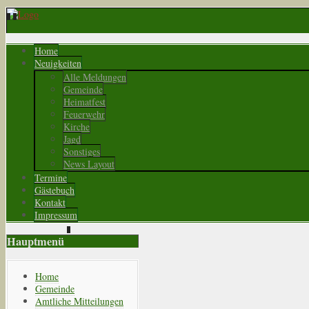
Home
Neuigkeiten
Alle Meldungen
Gemeinde
Heimatfest
Feuerwehr
Kirche
Jagd
Sonstiges
News Layout
Termine
Gästebuch
Kontakt
Impressum
Hauptmenü
Home
Gemeinde
Amtliche Mitteilungen