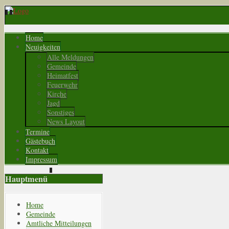
Home
Neuigkeiten
Alle Meldungen
Gemeinde
Heimatfest
Feuerwehr
Kirche
Jagd
Sonstiges
News Layout
Termine
Gästebuch
Kontakt
Impressum
Hauptmenü
Home
Gemeinde
Amtliche Mitteilungen