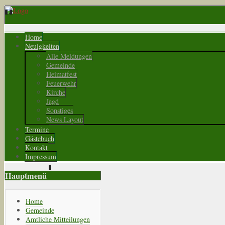
Home
Neuigkeiten
Alle Meldungen
Gemeinde
Heimatfest
Feuerwehr
Kirche
Jagd
Sonstiges
News Layout
Termine
Gästebuch
Kontakt
Impressum
Hauptmenü
Home
Gemeinde
Amtliche Mitteilungen