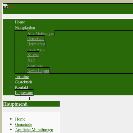
Home
Neuigkeiten
Alle Meldungen
Gemeinde
Heimatfest
Feuerwehr
Kirche
Jagd
Sonstiges
News Layout
Termine
Gästebuch
Kontakt
Impressum
Hauptmenü
Home
Gemeinde
Amtliche Mitteilungen