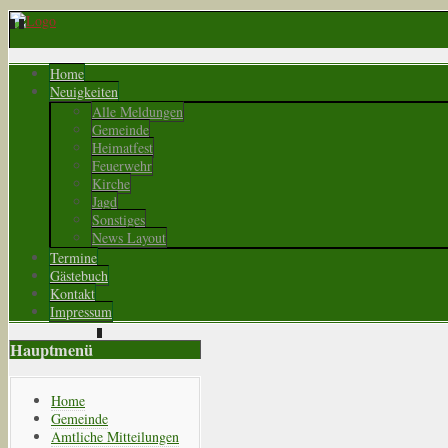
Home
Neuigkeiten
Alle Meldungen
Gemeinde
Heimatfest
Feuerwehr
Kirche
Jagd
Sonstiges
News Layout
Termine
Gästebuch
Kontakt
Impressum
Hauptmenü
Home
Gemeinde
Amtliche Mitteilungen