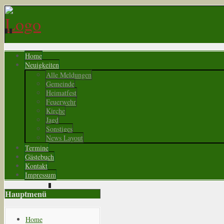
Home
Neuigkeiten
Alle Meldungen
Gemeinde
Heimatfest
Feuerwehr
Kirche
Jagd
Sonstiges
News Layout
Termine
Gästebuch
Kontakt
Impressum
Hauptmenü
Home