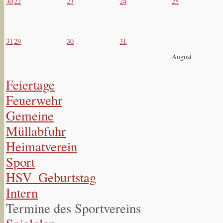
30
22
23
24
25
31
29
30
31
August
Feiertage
Feuerwehr
Gemeine
Müllabfuhr
Heimatverein
Sport
HSV_Geburtstag
Intern
Termine des Sportvereins