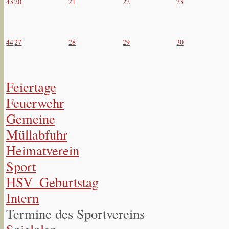
43
20
21
22
23
44
27
28
29
30
Feiertage
Feuerwehr
Gemeine
Müllabfuhr
Heimatverein
Sport
HSV_Geburtstag
Intern
Termine des Sportvereins