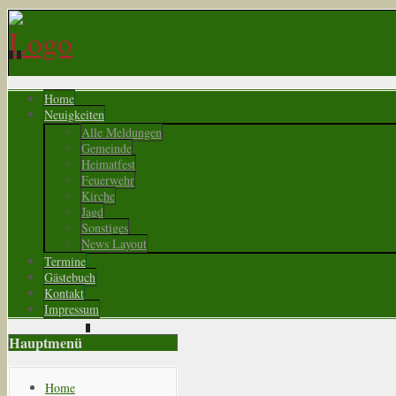
Home
Neuigkeiten
Alle Meldungen
Gemeinde
Heimatfest
Feuerwehr
Kirche
Jagd
Sonstiges
News Layout
Termine
Gästebuch
Kontakt
Impressum
Hauptmenü
Home