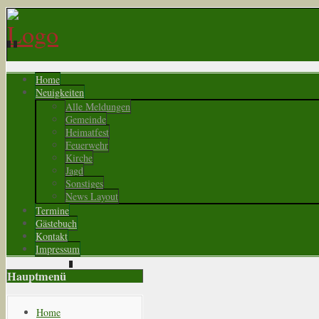
Home
Neuigkeiten
Alle Meldungen
Gemeinde
Heimatfest
Feuerwehr
Kirche
Jagd
Sonstiges
News Layout
Termine
Gästebuch
Kontakt
Impressum
Hauptmenü
Home