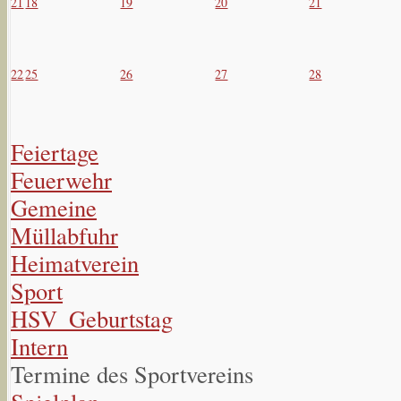
21
18
19
20
21
22
25
26
27
28
Feiertage
Feuerwehr
Gemeine
Müllabfuhr
Heimatverein
Sport
HSV_Geburtstag
Intern
Termine des Sportvereins