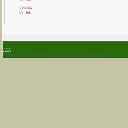
Sonntag
07. Juli
↑↑↑
Sonntag, 09. August 2026
Template designed by LernVid.com