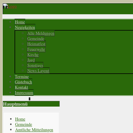
Home
Neuigkeiten
Alle Meldungen
Gemeinde
Heimatfest
Feuerwehr
Kirche
Jagd
Sonstiges
News Layout
Termine
Gästebuch
Kontakt
Impressum
Hauptmenü
Home
Gemeinde
Amtliche Mitteilungen