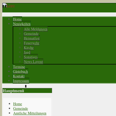
Home
Neuigkeiten
Alle Meldungen
Gemeinde
Heimatfest
Feuerwehr
Kirche
Jagd
Sonstiges
News Layout
Termine
Gästebuch
Kontakt
Impressum
Hauptmenü
Home
Gemeinde
Amtliche Mitteilungen