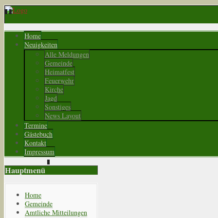
Home
Neuigkeiten
Alle Meldungen
Gemeinde
Heimatfest
Feuerwehr
Kirche
Jagd
Sonstiges
News Layout
Termine
Gästebuch
Kontakt
Impressum
Hauptmenü
Home
Gemeinde
Amtliche Mitteilungen