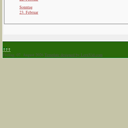
Sonntag
23. Februar
↑↑↑
Freitag, 07. August 2026
Template designed by LernVid.com