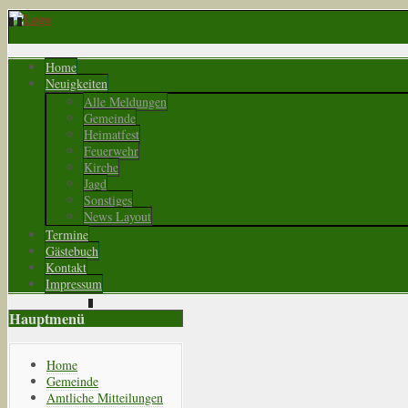
Home
Neuigkeiten
Alle Meldungen
Gemeinde
Heimatfest
Feuerwehr
Kirche
Jagd
Sonstiges
News Layout
Termine
Gästebuch
Kontakt
Impressum
Hauptmenü
Home
Gemeinde
Amtliche Mitteilungen