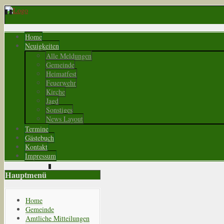
Home
Neuigkeiten
Alle Meldungen
Gemeinde
Heimatfest
Feuerwehr
Kirche
Jagd
Sonstiges
News Layout
Termine
Gästebuch
Kontakt
Impressum
Hauptmenü
Home
Gemeinde
Amtliche Mitteilungen