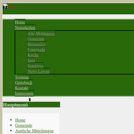
Home
Neuigkeiten
Alle Meldungen
Gemeinde
Heimatfest
Feuerwehr
Kirche
Jagd
Sonstiges
News Layout
Termine
Gästebuch
Kontakt
Impressum
Hauptmenü
Home
Gemeinde
Amtliche Mitteilungen