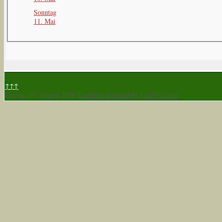
Sonntag
11. Mai
↑↑↑
Freitag, 07. August 2026
Template designed by LernVid.com