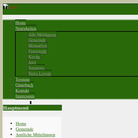
Home
Neuigkeiten
Alle Meldungen
Gemeinde
Heimatfest
Feuerwehr
Kirche
Jagd
Sonstiges
News Layout
Termine
Gästebuch
Kontakt
Impressum
Hauptmenü
Home
Gemeinde
Amtliche Mitteilungen