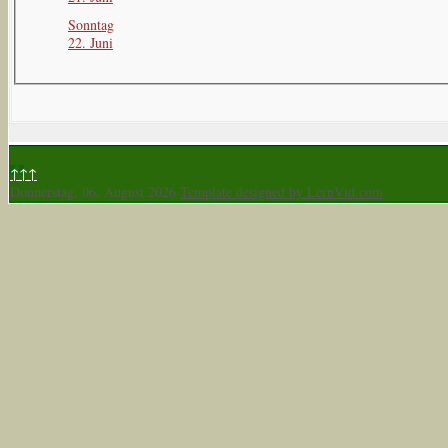
Sonntag
22. Juni
↑↑↑
Donnerstag, 06. August 2026
Template designed by LernVid.com