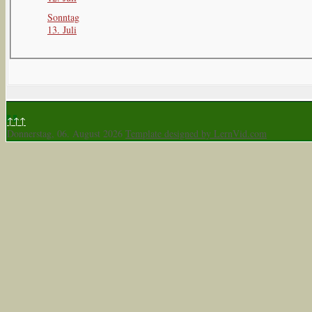
Sonntag
13. Juli
↑↑↑
Donnerstag, 06. August 2026
Template designed by LernVid.com