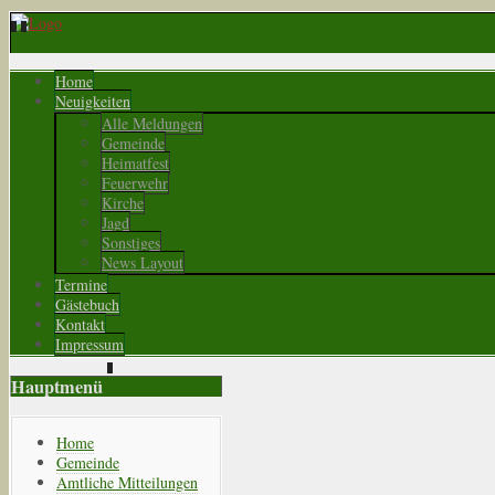
Home
Neuigkeiten
Alle Meldungen
Gemeinde
Heimatfest
Feuerwehr
Kirche
Jagd
Sonstiges
News Layout
Termine
Gästebuch
Kontakt
Impressum
Hauptmenü
Home
Gemeinde
Amtliche Mitteilungen