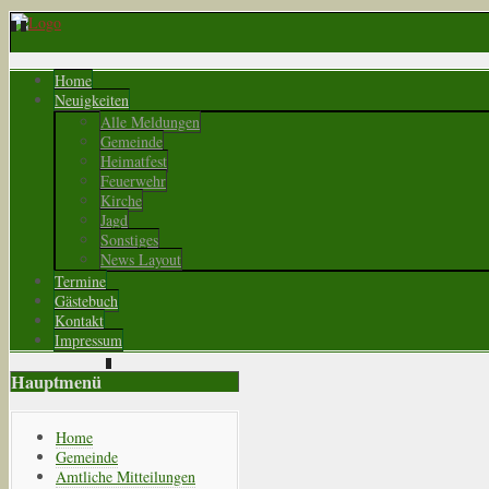
Home
Neuigkeiten
Alle Meldungen
Gemeinde
Heimatfest
Feuerwehr
Kirche
Jagd
Sonstiges
News Layout
Termine
Gästebuch
Kontakt
Impressum
Hauptmenü
Home
Gemeinde
Amtliche Mitteilungen