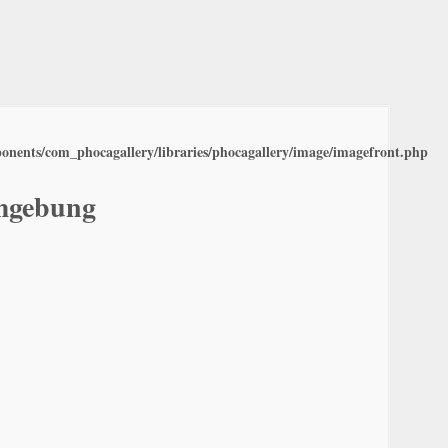
nents/com_phocagallery/libraries/phocagallery/image/imagefront.php
Umgebung