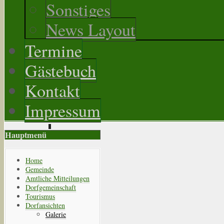
Sonstiges
News Layout
Termine
Gästebuch
Kontakt
Impressum
Hauptmenü
Home
Gemeinde
Amtliche Mitteilungen
Dorfgemeinschaft
Tourismus
Dorfansichten
Galerie