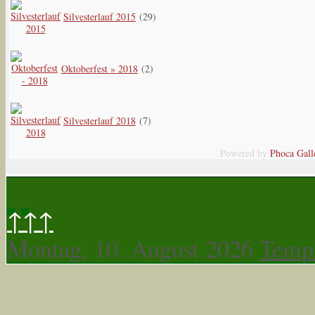
Silvesterlauf 2015
(29)
Oktoberfest » 2018
(2)
Silvesterlauf 2018
(7)
Powered by
Phoca
Gall
↑↑↑
Montag, 10. August 2026
Templ