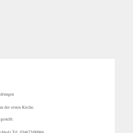
ldrungen
u der ersten Kirche.
estellt.
ichholz Tel. 034673/90966