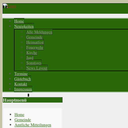
Home
Neuigkeiten
Alle Meldungen
Gemeinde
Heimatfest
Feuerwehr
Kirche
Jagd
Sonstiges
News Layout
Termine
Gästebuch
Kontakt
Impressum
Hauptmenü
Home
Gemeinde
Amtliche Mitteilungen