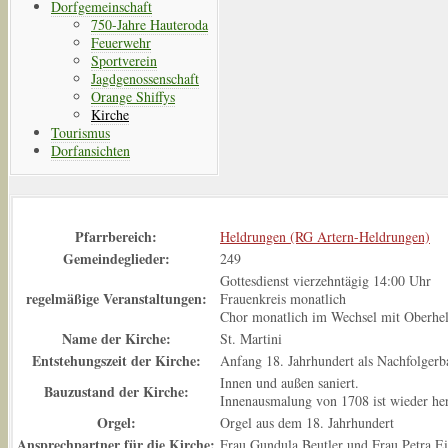
Dorfgemeinschaft
750-Jahre Hauteroda
Feuerwehr
Sportverein
Jagdgenossenschaft
Orange Shiffys
Kirche
Tourismus
Dorfansichten
Pfarrbereich:
Heldrungen (RG Artern-Heldrungen)
Gemeindeglieder:
249
Gottesdienst vierzehntägig 14:00 Uhr
regelmäßige Veranstaltungen:
Frauenkreis monatlich
Chor monatlich im Wechsel mit Oberhe
Name der Kirche:
St. Martini
Entstehungszeit der Kirche:
Anfang 18. Jahrhundert als Nachfolgerba
Innen und außen saniert.
Bauzustand der Kirche:
Innenausmalung von 1708 ist wieder herg
Orgel:
Orgel aus dem 18. Jahrhundert
Ansprechpartner für die Kirche:
Frau Gundula Beutler und Frau Petra E