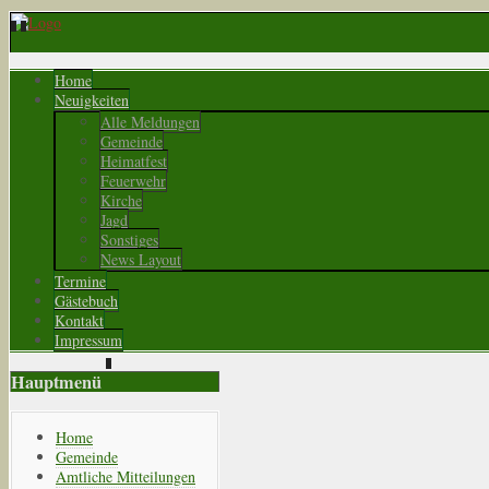
Home
Neuigkeiten
Alle Meldungen
Gemeinde
Heimatfest
Feuerwehr
Kirche
Jagd
Sonstiges
News Layout
Termine
Gästebuch
Kontakt
Impressum
Hauptmenü
Home
Gemeinde
Amtliche Mitteilungen