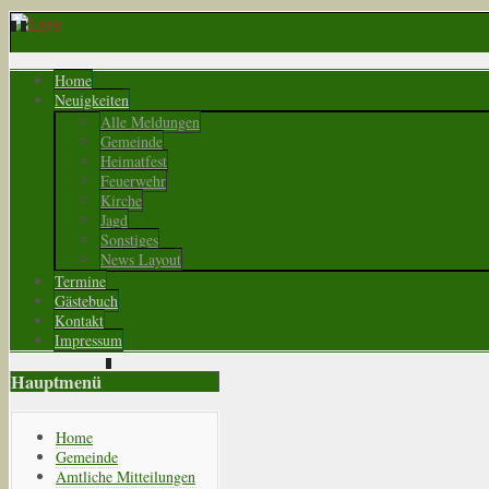
Home
Neuigkeiten
Alle Meldungen
Gemeinde
Heimatfest
Feuerwehr
Kirche
Jagd
Sonstiges
News Layout
Termine
Gästebuch
Kontakt
Impressum
Hauptmenü
Home
Gemeinde
Amtliche Mitteilungen