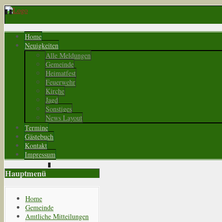
Home
Neuigkeiten
Alle Meldungen
Gemeinde
Heimatfest
Feuerwehr
Kirche
Jagd
Sonstiges
News Layout
Termine
Gästebuch
Kontakt
Impressum
Hauptmenü
Home
Gemeinde
Amtliche Mitteilungen