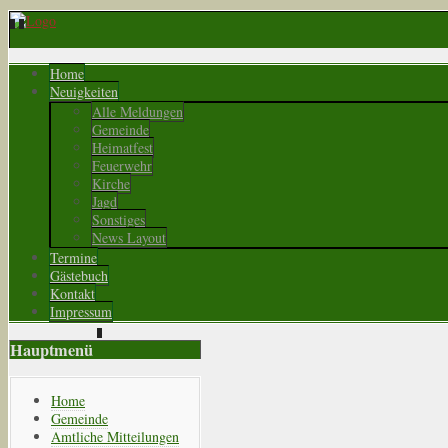
Home
Neuigkeiten
Alle Meldungen
Gemeinde
Heimatfest
Feuerwehr
Kirche
Jagd
Sonstiges
News Layout
Termine
Gästebuch
Kontakt
Impressum
Hauptmenü
Home
Gemeinde
Amtliche Mitteilungen