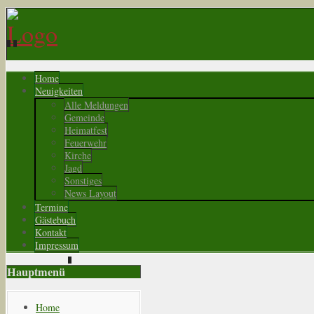
Home
Neuigkeiten
Alle Meldungen
Gemeinde
Heimatfest
Feuerwehr
Kirche
Jagd
Sonstiges
News Layout
Termine
Gästebuch
Kontakt
Impressum
Hauptmenü
Home