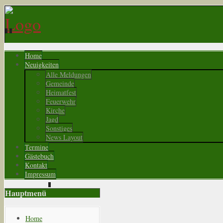
Home
Neuigkeiten
Alle Meldungen
Gemeinde
Heimatfest
Feuerwehr
Kirche
Jagd
Sonstiges
News Layout
Termine
Gästebuch
Kontakt
Impressum
Hauptmenü
Home