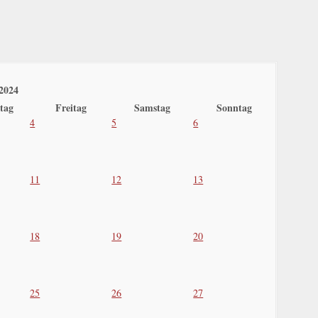
2024
tag
Freitag
Samstag
Sonntag
4
5
6
11
12
13
18
19
20
25
26
27