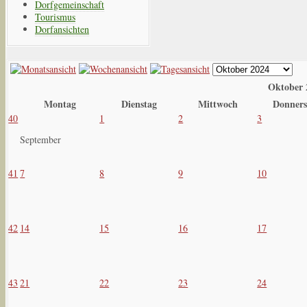
Dorfgemeinschaft
Tourismus
Dorfansichten
Oktober 
Montag
Dienstag
Mittwoch
Donners
40
1
2
3
September
41
7
8
9
10
42
14
15
16
17
43
21
22
23
24