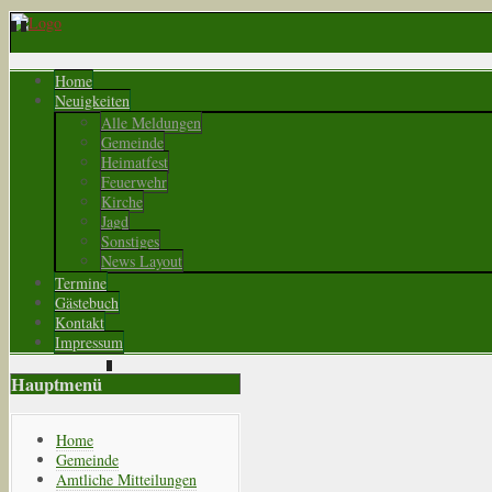
Home
Neuigkeiten
Alle Meldungen
Gemeinde
Heimatfest
Feuerwehr
Kirche
Jagd
Sonstiges
News Layout
Termine
Gästebuch
Kontakt
Impressum
Hauptmenü
Home
Gemeinde
Amtliche Mitteilungen