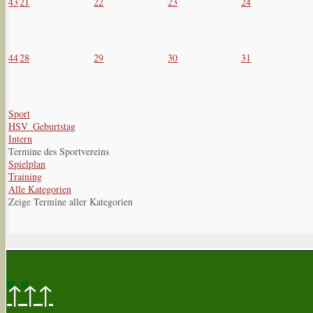
43
21
22
23
24
44
28
29
30
31
Sport
HSV_Geburtstag
Intern
Termine des Sportvereins
Spielplan
Training
Alle Kategorien
Zeige Termine aller Kategorien
↑↑↑