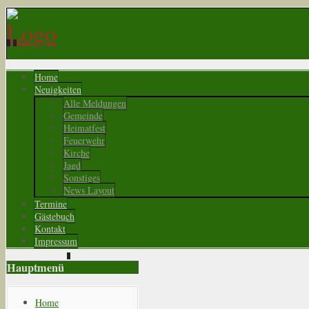
Home
Neuigkeiten
Alle Meldungen
Gemeinde
Heimatfest
Feuerwehr
Kirche
Jagd
Sonstiges
News Layout
Termine
Gästebuch
Kontakt
Impressum
Hauptmenü
Home