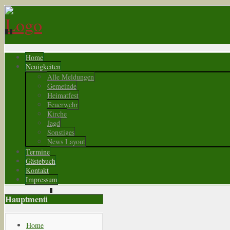
Home
Neuigkeiten
Alle Meldungen
Gemeinde
Heimatfest
Feuerwehr
Kirche
Jagd
Sonstiges
News Layout
Termine
Gästebuch
Kontakt
Impressum
Hauptmenü
Home