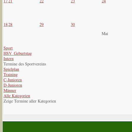
17
21
22
23
24
18
28
29
30
Mai
Sport
HSV_Geburtstag
Intern
Termine des Sportvereins
Spielplan
Training
C-Junioren
D-Junioren
Männer
Alle Kategorien
Zeige Termine aller Kategorien