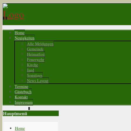
Home
Neuigkeiten
Alle Meldungen
Gemeinde
Heimatfest
Feuerwehr
Kirche
Jagd
Sonstiges
News Layout
Termine
Gästebuch
Kontakt
Impressum
Hauptmenü
Home