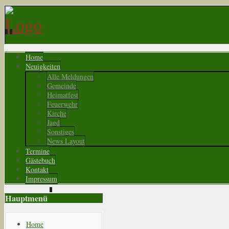
Home
Neuigkeiten
Alle Meldungen
Gemeinde
Heimatfest
Feuerwehr
Kirche
Jagd
Sonstiges
News Layout
Termine
Gästebuch
Kontakt
Impressum
Hauptmenü
Home