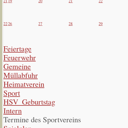
21
19
20
21
22
22
26
27
28
29
Feiertage
Feuerwehr
Gemeine
Müllabfuhr
Heimatverein
Sport
HSV_Geburtstag
Intern
Termine des Sportvereins