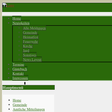
Home
Neuigkeiten
Alle Meldungen
Gemeinde
Heimatfest
Feuerwehr
Kirche
Jagd
Sonstiges
News Layout
Termine
Gästebuch
Kontakt
Impressum
Hauptmenü
Home
Gemeinde
Amtliche Mitteilungen