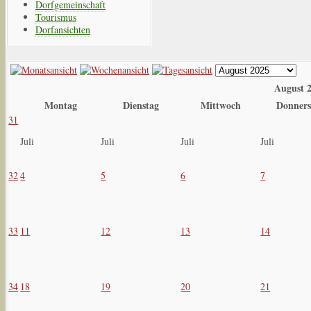
Dorfgemeinschaft
Tourismus
Dorfansichten
August 
Montag
Dienstag
Mittwoch
Donners
31
Juli
Juli
Juli
Juli
32
4
5
6
7
33
11
12
13
14
34
18
19
20
21