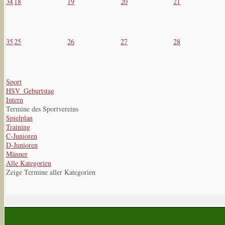
34
18
19
20
21
35
25
26
27
28
Sport
HSV_Geburtstag
Intern
Termine des Sportvereins
Spielplan
Training
C-Junioren
D-Junioren
Männer
Alle Kategorien
Zeige Termine aller Kategorien