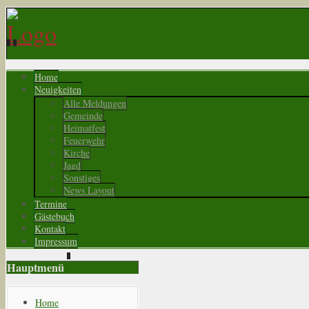
Home
Neuigkeiten
Alle Meldungen
Gemeinde
Heimatfest
Feuerwehr
Kirche
Jagd
Sonstiges
News Layout
Termine
Gästebuch
Kontakt
Impressum
Hauptmenü
Home