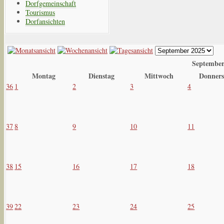
Dorfgemeinschaft
Tourismus
Dorfansichten
September
Montag
Dienstag
Mittwoch
Donners
36
1
2
3
4
37
8
9
10
11
38
15
16
17
18
39
22
23
24
25