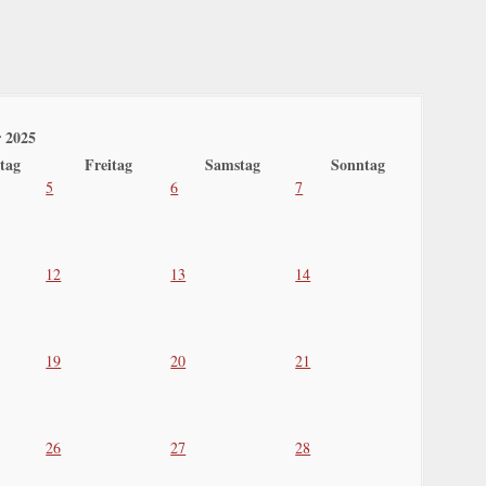
 2025
tag
Freitag
Samstag
Sonntag
5
6
7
12
13
14
19
20
21
26
27
28