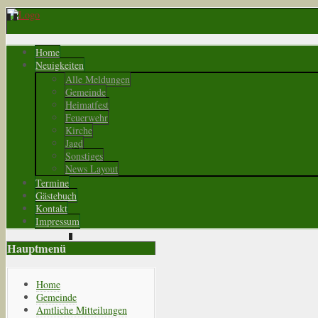
Home
Neuigkeiten
Alle Meldungen
Gemeinde
Heimatfest
Feuerwehr
Kirche
Jagd
Sonstiges
News Layout
Termine
Gästebuch
Kontakt
Impressum
Hauptmenü
Home
Gemeinde
Amtliche Mitteilungen