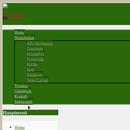
Home
Neuigkeiten
Alle Meldungen
Gemeinde
Heimatfest
Feuerwehr
Kirche
Jagd
Sonstiges
News Layout
Termine
Gästebuch
Kontakt
Impressum
Hauptmenü
Home