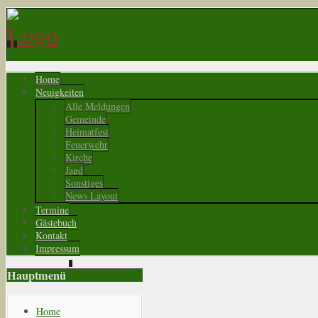
Home
Neuigkeiten
Alle Meldungen
Gemeinde
Heimatfest
Feuerwehr
Kirche
Jagd
Sonstiges
News Layout
Termine
Gästebuch
Kontakt
Impressum
Hauptmenü
Home