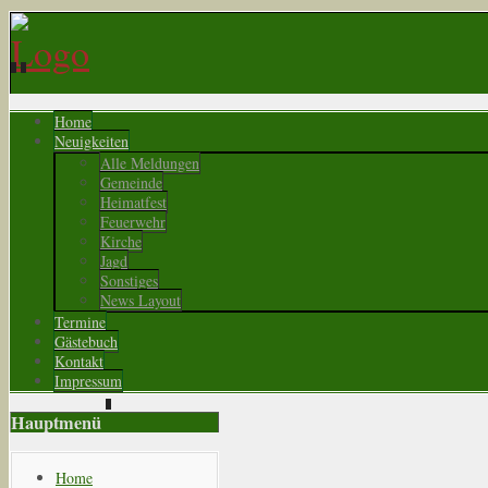
Home
Neuigkeiten
Alle Meldungen
Gemeinde
Heimatfest
Feuerwehr
Kirche
Jagd
Sonstiges
News Layout
Termine
Gästebuch
Kontakt
Impressum
Hauptmenü
Home