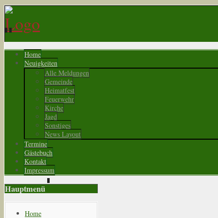
Home
Neuigkeiten
Alle Meldungen
Gemeinde
Heimatfest
Feuerwehr
Kirche
Jagd
Sonstiges
News Layout
Termine
Gästebuch
Kontakt
Impressum
Hauptmenü
Home