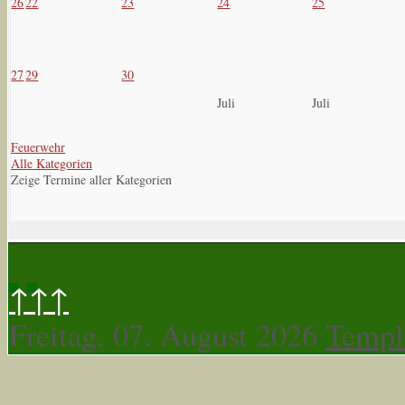
26
22
23
24
25
27
29
30
Juli
Juli
Feuerwehr
Alle Kategorien
Zeige Termine aller Kategorien
↑↑↑
Freitag, 07. August 2026
Templ