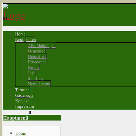
Home
Neuigkeiten
Alle Meldungen
Gemeinde
Heimatfest
Feuerwehr
Kirche
Jagd
Sonstiges
News Layout
Termine
Gästebuch
Kontakt
Impressum
Hauptmenü
Home